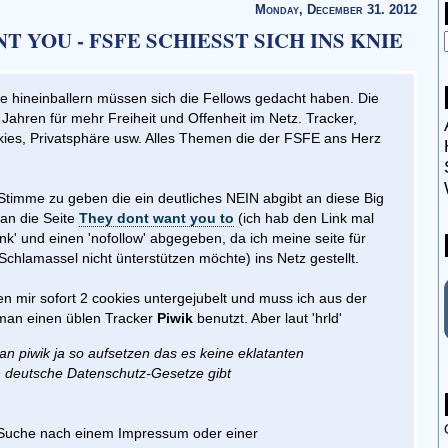
Monday, December 31. 2012
 YOU - FSFE SCHIESST SICH INS KNIE
lte hineinballern müssen sich die Fellows gedacht haben. Die
Jahren für mehr Freiheit und Offenheit im Netz. Tracker,
ies, Privatsphäre usw. Alles Themen die der FSFE ans Herz
Stimme zu geben die ein deutliches NEIN abgibt an diese Big
man die Seite
They dont want you to
(ich hab den Link mal
nk' und einen 'nofollow' abgegeben, da ich meine seite für
Schlamassel nicht ünterstützen möchte) ins Netz gestellt.
 mir sofort 2 cookies untergejubelt und muss ich aus der
man einen üblen Tracker
Piwik
benutzt. Aber laut 'hrld'
n piwik ja so aufsetzen das es keine eklatanten
 deutsche Datenschutz-Gesetze gibt
 Suche nach einem Impressum oder einer