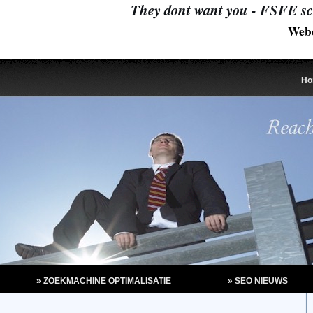
They dont want you - FSFE sch
Webd
Ho
» ZOEKMACHINE OPTIMALISATIE
» SEO NIEUWS