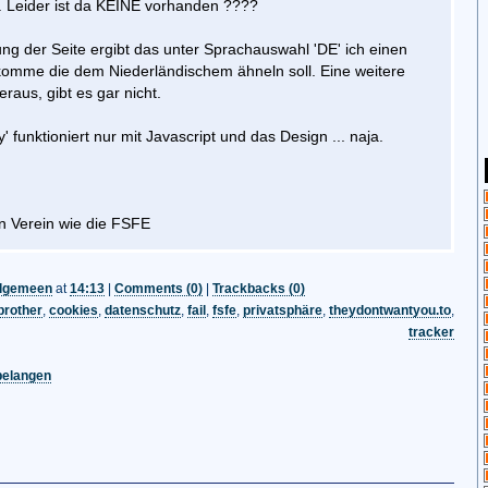
. Leider ist da KEINE vorhanden ????
ng der Seite ergibt das unter Sprachauswahl 'DE' ich einen
komme die dem Niederländischem ähneln soll. Eine weitere
heraus, gibt es gar nicht.
' funktioniert nur mit Javascript und das Design ... naja.
n Verein wie die FSFE
lgemeen
at
14:13
|
Comments (0)
|
Trackbacks (0)
brother
,
cookies
,
datenschutz
,
fail
,
fsfe
,
privatsphäre
,
theydontwantyou.to
,
tracker
belangen