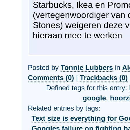
Starbucks, Ikea en Pro
(vertegenwoordiger van 
Stones) weigeren deze 
hieraan mee te werken
Posted by
Tonnie Lubbers
in
A
Comments (0)
|
Trackbacks (0)
Defined tags for this entry:
google
,
hoorzi
Related entries by tags:
Text size is everything for G
Googles failure on fighting b