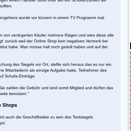
gen einem Händler stößt öfter auf ein Schulterzucken als
sollten.
s Vorgehens wurde vor kürzem in einem TV Programm mal
 von verärgerten Käufer mehrere Klagen und wies diese alle
tigt' zurück weil der Online Shop kein negatives Vermerk bei
titut habe. Man müsse halt noch gedult haben und auf der
hung des Siegels vor Ort, stellte sich heraus das es nur ein
ne Mitarbeiterin als einzige Aufgabe hatte, Teilnehmer des
uf Schufa-Einträge.
Sie zahlen die Gebühr und sind somit Mitglied und dürfen das
tseite benutzen."
e Shops
int auch die Geschäftsidee zu sein des Testsiegels
ps'.