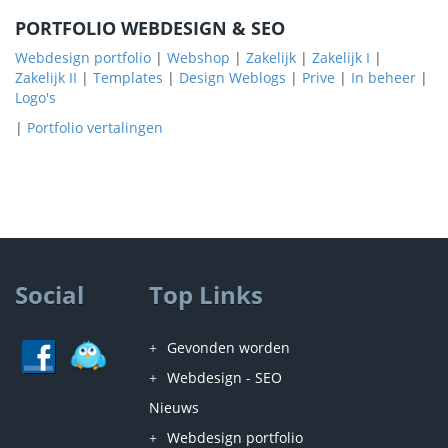
PORTFOLIO WEBDESIGN & SEO
Webdesign portfolio
|
Webshop
|
Zakelijk
|
Zakelijk I
|
Zakelijk II
|
Templates
|
Design Weblogs
|
Prive
|
In beheer
|
Logo's
|
Portfolio vertalingen
Social
Top Links
Gevonden worden
Webdesign - SEO
Nieuws
Webdesign portfolio