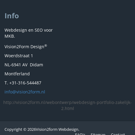
Info
Webdesign en SEO voor
MKB.
®
Vision2Form Design
Woerdstraat 1
NL-6941 AV Didam
Montferland
T. +31-316-544487
info@vision2form.nl
http://vision2form.nl/webontwerp/webdesign-portfolio-zakelijk-
2.html
Copyright
© 2026Vision2form Webdesign.
FAQ's
Sitemap
Contact