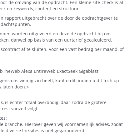
door de omvang van de opdracht. Een kleine site-check is al
eck op keywords, content en structuur.
n rapport uitgebracht over de door de opdrachtgever te
ndachtspunten.
unnen worden uitgevoerd en deze de opdracht bij ons
roken, danwel op basis van een uurtarief gecalculeerd.
scontract af te sluiten. Voor een vast bedrag per maand, of
rubTheWeb Alexa EntireWeb ExactSeek Gigablast
ens ons weinig zin heeft, kunt u dit, indien u dit toch op
ns laten doen.<
, is echter totaal overbodig, daar zodra de grotere
est vanzelf volgt.
tes:
e branche. Hierover geven wij voornamenlijk advies, zodat
de diverse linksites is niet gegarandeerd.