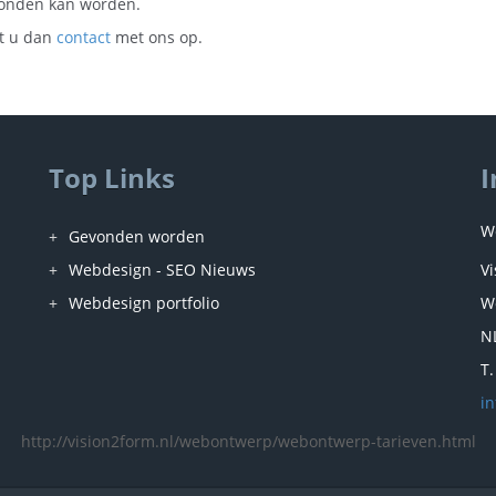
vonden kan worden.
mt u dan
contact
met ons op.
Top Links
I
W
Gevonden worden
Webdesign - SEO Nieuws
V
Webdesign portfolio
W
N
T
i
http://vision2form.nl/webontwerp/webontwerp-tarieven.html