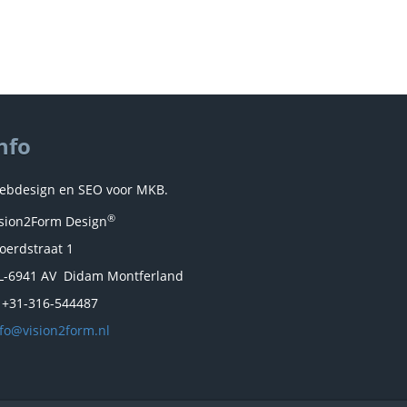
nfo
ebdesign en SEO voor MKB.
®
ision2Form Design
oerdstraat 1
L-6941 AV Didam Montferland
. +31-316-544487
nfo@vision2form.nl