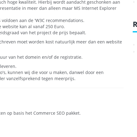
sch hoge kwaliteit. Hierbij wordt aandacht geschonken aan
presentatie in meer dan alleen maar MS Internet Explorer
S voldoen aan de 'W3C recommendations.
R
 website kan al vanaf
250 Euro
.
idsgraad van het project de prijs bepaalt.
rschreven moet worden kost natuurlijk meer dan een website
 huur van het domein en/of de registratie.
leveren.
o's, kunnen wij die voor u maken, danwel door een
der vanzelfsprekend tegen meerprijs.
ten op basis het Commerce SEO pakket.