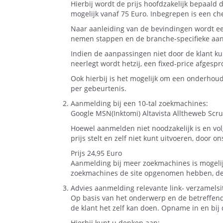
Hierbij wordt de prijs hoofdzakelijk bepaald 
mogelijk vanaf
75 Euro
. Inbegrepen is een ch
Naar aanleiding van de bevindingen wordt ee
nemen stappen en de branche-specifieke aa
Indien de aanpassingen niet door de klant k
neerlegt wordt hetzij, een fixed-price afgesp
Ook hierbij is het mogelijk om een onderhoud
per gebeurtenis.
Aanmelding bij een 10-tal zoekmachines:
Google MSN(Inktomi) Altavista Alltheweb Sc
Hoewel aanmelden niet noodzakelijk is en volg
prijs stelt en zelf niet kunt uitvoeren, door o
Prijs 24,95 Euro
Aanmelding bij meer zoekmachines is mogelijk
zoekmachines de site opgenomen hebben, de r
Advies aanmelding relevante link- verzamelsi
Op basis van het onderwerp en de betreffend
de klant het zelf kan doen. Opname in en bij 
Hierbij kunt u denken aan: