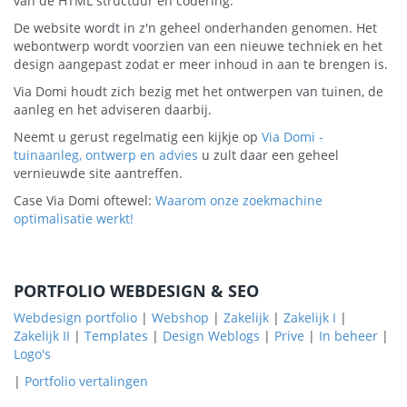
van de HTML structuur en codering.
De website wordt in z'n geheel onderhanden genomen. Het
webontwerp wordt voorzien van een nieuwe techniek en het
design aangepast zodat er meer inhoud in aan te brengen is.
Via Domi houdt zich bezig met het ontwerpen van tuinen, de
aanleg en het adviseren daarbij.
Neemt u gerust regelmatig een kijkje op
Via Domi -
tuinaanleg, ontwerp en advies
u zult daar een geheel
vernieuwde site aantreffen.
Case Via Domi oftewel:
Waarom onze zoekmachine
optimalisatie werkt!
PORTFOLIO WEBDESIGN & SEO
Webdesign portfolio
|
Webshop
|
Zakelijk
|
Zakelijk I
|
Zakelijk II
|
Templates
|
Design Weblogs
|
Prive
|
In beheer
|
Logo's
|
Portfolio vertalingen