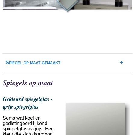
Spiegel op maat gemaakt
+
Spiegels op maat
Gekleurd spiegelglas -
grijs spiegelglas
Soms wat koel en
gedistingeerd lijkend
spiegelglas is grijs. Een
kleur die zich daardoor