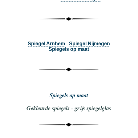
Spiegel Arnhem
-
Spiegel Nijmegen
Spiegels op maat
Spiegels op maat
Gekleurde spiegels - grijs spiegelglas