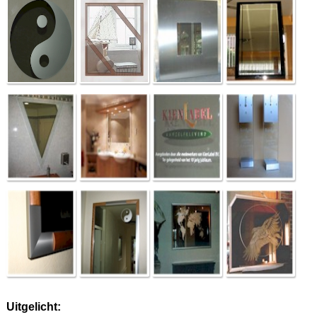
Uitgelicht: