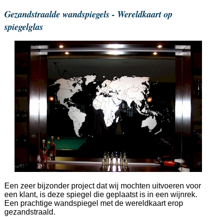
Gezandstraalde wandspiegels - Wereldkaart op
spiegelglas
Een zeer bijzonder project dat wij mochten uitvoeren voor
een klant, is deze spiegel die geplaatst is in een wijnrek.
Een prachtige wandspiegel met de wereldkaart erop
gezandstraald.