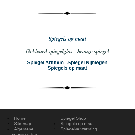
Spiegels op maat
Gekleurd spiegelglas - bronze spiegel
Spiegel Arnhem
-
Spiegel Nijmegen
Spiegels op maat
Home
Spiegel Shop
Site map
Spiegels op maat
Algemene
Spiegelverwarming
voorwaarden