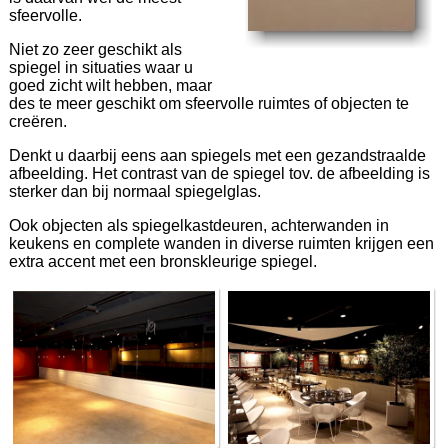
sfeervolle.
Niet zo zeer geschikt als
spiegel in situaties waar u
goed zicht wilt hebben, maar
des te meer geschikt om sfeervolle ruimtes of objecten te
creëren.
Denkt u daarbij eens aan spiegels met een gezandstraalde
afbeelding. Het contrast van de spiegel tov. de afbeelding is
sterker dan bij normaal spiegelglas.
Ook objecten als spiegelkastdeuren, achterwanden in
keukens en complete wanden in diverse ruimten krijgen een
extra accent met een bronskleurige spiegel.