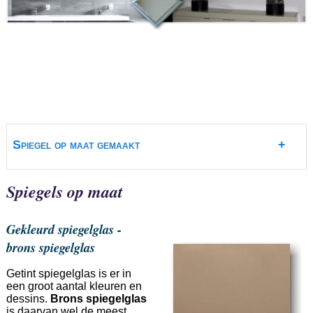
Spiegel op maat gemaakt
+
Spiegels op maat
Gekleurd spiegelglas -
brons spiegelglas
Getint spiegelglas is er in
een groot aantal kleuren en
dessins.
Brons spiegelglas
is daarvan wel de meest