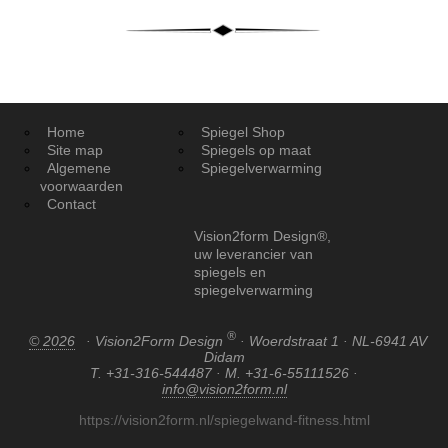
Home
Spiegel Shop
Site map
Spiegels op maat
Algemene
Spiegelverwarming
voorwaarden
Contact
Vision2form Design®,
uw leverancier van
spiegels en
spiegelverwarming
®
© 2026
· Vision2Form Design
· Woerdstraat 1 · NL-6941 AV
Didam
T. +31-316-544487 · M. +31-6-55111526 ·
info@vision2form.nl
https://vision2form.nl/spiegelwand-fitness.html