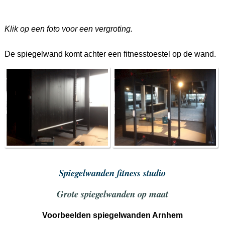
Klik op een foto voor een vergroting.
De spiegelwand komt achter een fitnesstoestel op de wand.
Spiegelwanden fitness studio
Grote spiegelwanden op maat
Voorbeelden spiegelwanden Arnhem