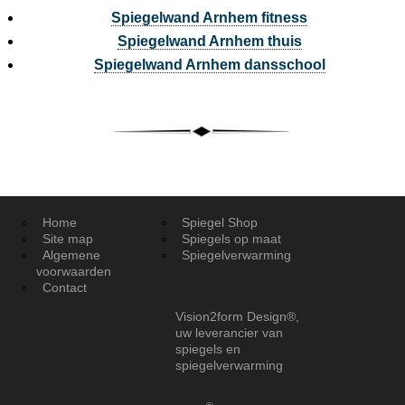
Spiegelwand Arnhem fitness
Spiegelwand Arnhem thuis
Spiegelwand Arnhem dansschool
Home
Spiegel Shop
Site map
Spiegels op maat
Algemene
Spiegelverwarming
voorwaarden
Contact
Vision2form Design®,
uw leverancier van
spiegels en
spiegelverwarming