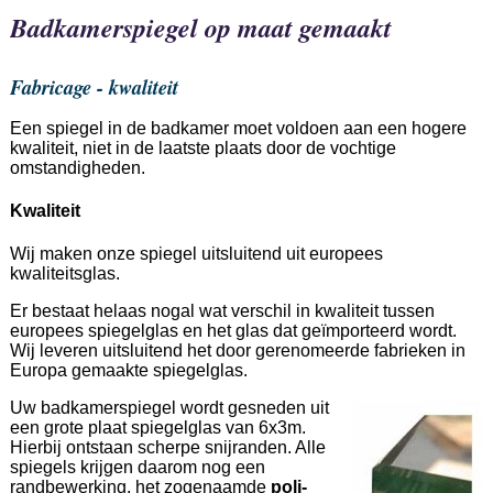
Badkamerspiegel op maat gemaakt
Fabricage - kwaliteit
Een spiegel in de badkamer moet voldoen aan een hogere
kwaliteit, niet in de laatste plaats door de vochtige
omstandigheden.
Kwaliteit
Wij maken onze spiegel uitsluitend uit europees
kwaliteitsglas.
Er bestaat helaas nogal wat verschil in kwaliteit tussen
europees spiegelglas en het glas dat geïmporteerd wordt.
Wij leveren uitsluitend het door gerenomeerde fabrieken in
Europa gemaakte spiegelglas.
Uw badkamerspiegel wordt gesneden uit
een grote plaat spiegelglas van 6x3m.
Hierbij ontstaan scherpe snijranden. Alle
spiegels krijgen daarom nog een
randbewerking, het zogenaamde
poli-