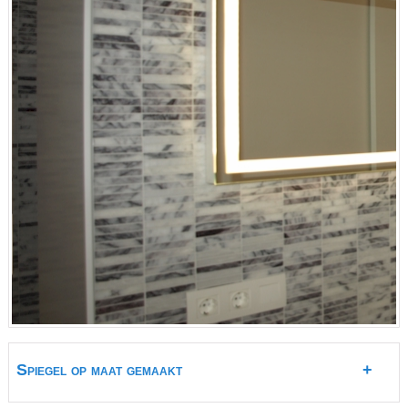
Spiegel op maat gemaakt
+