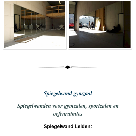
Spiegelwand gymzaal
Spiegelwanden voor gymzalen, sportzalen en
oefenruimtes
Spiegelwand Leiden: