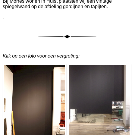
Bij Morres wonen in Hulst plaatsten wij een vintage
spiegelwand op de afdeling gordijnen en tapijten.
.
Klik op een foto voor een vergroting: