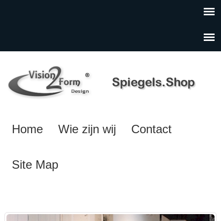
Home
Wie zijn wij
Contact
Site Map