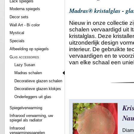
Lack spiegels
Madras® kristalglas - gla
Moderna spiegels
Decor sets
Nieuw in onze collectie z
Wall Art - Bi color
schalen vervaardigd uit I
Mystical
kristalglas. Deze kristal
Specials
uitzonderlijk design vor
interieur. De gebruikte t
Afbeelding op spiegels
vervaardigen en te voorz
Glas accessoires
van elke schaal een unie
Lazy Susan
Madras schalen
Decoratieve glazen schalen
Decoratieve glazen klokjes
Onderleggers uit glas
Kris
Spiegelverwarming
Nau
Infrarood verwarming, uw
spiegel als radiator
Infrarood
Diam
verwarmingspanelen