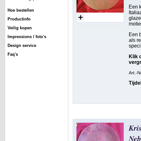
Een k
Hoe bestellen
Itali
glaze
Productinfo
motie
Veilig kopen
Een b
Impressions / foto's
als r
speci
Design service
Faq's
Klik 
vergr
Art.-N
Tijde
Kris
Neb