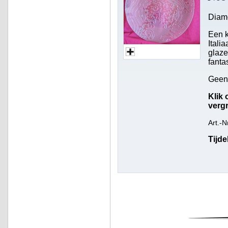
Diam
Een k
Itali
glaze
fanta
Geen 
Klik 
vergr
Art.-N
Tijde