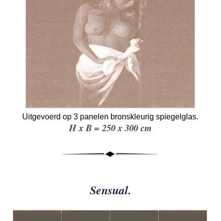
Uitgevoerd op 3 panelen bronskleurig spiegelglas.
H x B = 250 x 300 cm
Sensual.