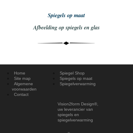
Spiegels op maat
Afbeelding op spiegels en glas
Home
Spiegel Shop
Site map
Spiegels op maat
Algemene
Spiegelverwarming
voorwaarden
Contact
Vision2form Design®,
uw leverancier van
spiegels en
spiegelverwarming