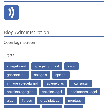
Blog Administration
Open login screen
Tags
spiegelwand
spiegel op maat
kado
geschenken
spiegels
spiegel
vintage spiegelwand
spiegelglas
lazy susan
antiekspiegelglas
antiekspiegel
badkamerspiegel
glas
fitness
draaiplateau
montage