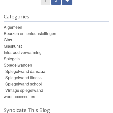
next page
1
2
Categories
Algemeen
Beurzen en tentoonstellingen
Glas
Glaskunst
Infrarood verwarming
Spiegels
Spiegelwanden
Spiegelwand danszaal
Spiegelwand fitness
Spiegelwand school
Vintage spiegelwand
woonaccessoires
Syndicate This Blog