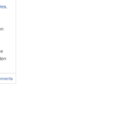
res
.
en
ie
ten
mments