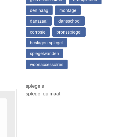
den haag
montage
danszaal
dansschool
corrosie
bronsspiegel
beslagen spiegel
spiegelwanden
woonaccessoires
spiegels
spiegel op maat