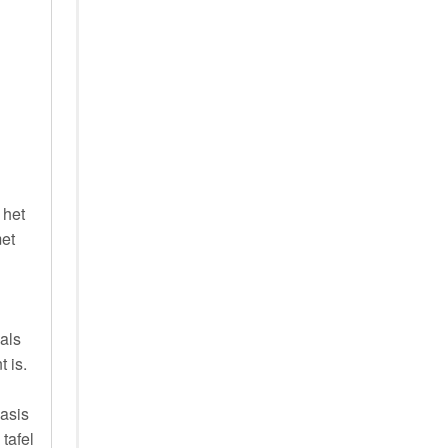
 het
met
als
 is.
basis
tafel