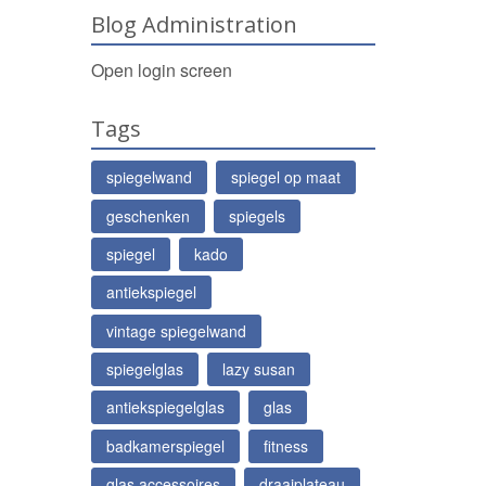
Blog Administration
Open login screen
Tags
spiegelwand
spiegel op maat
geschenken
spiegels
spiegel
kado
antiekspiegel
vintage spiegelwand
spiegelglas
lazy susan
antiekspiegelglas
glas
badkamerspiegel
fitness
glas accessoires
draaiplateau