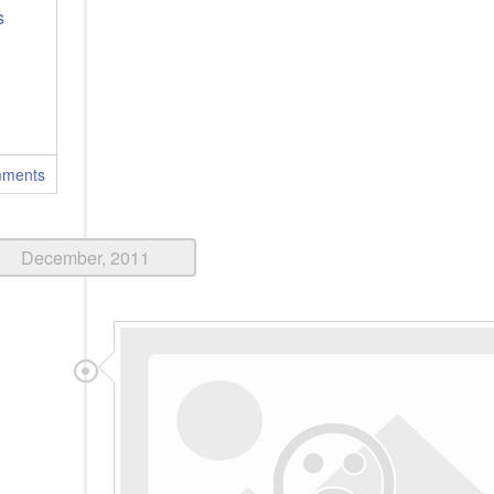
s
mments
December, 2011