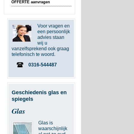
OFFERTE aanvragen
Voor vragen en
een persoonlijk
advies staan
wij u
vanzelfsprekend ook graag
telefonisch te woord.
0316-544487
Geschiedenis glas en
spiegels
Glas
Glas is
waarschijnlijk