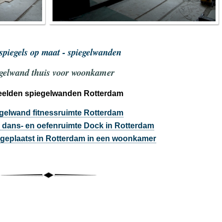
spiegels op maat - spiegelwanden
gelwand thuis voor woonkamer
eelden spiegelwanden Rotterdam
gelwand fitnessruimte Rotterdam
 dans- en oefenruimte Dock in Rotterdam
geplaatst in Rotterdam in een woonkamer