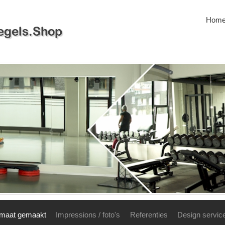
Hom
 maat gemaakt
Impressions / foto's
Referenties
Design servic