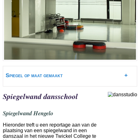
Spiegel op maat gemaakt
+
Spiegelwand dansschool
Spiegelwand Hengelo
Hieronder treft u een reportage aan van de
plaatsing van een spiegelwand in een
danszaal in het nieuwe Twickel College te