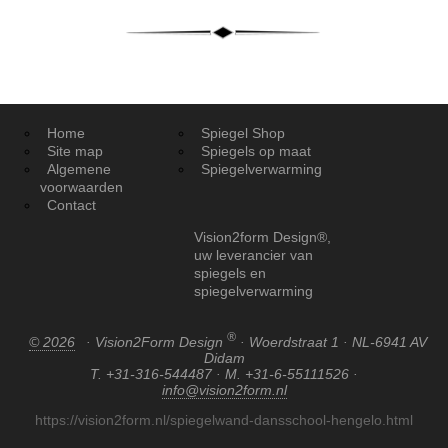
Home
Spiegel Shop
Site map
Spiegels op maat
Algemene
Spiegelverwarming
voorwaarden
Contact
Vision2form Design®,
uw leverancier van
spiegels en
spiegelverwarming
®
© 2026
· Vision2Form Design
· Woerdstraat 1 · NL-6941 AV
Didam
T. +31-316-544487 · M. +31-6-55111526 ·
info@vision2form.nl
https://vision2form.nl/spiegelwand-dansschool-hengelo.html