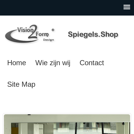
Home
Wie zijn wij
Contact
Site Map