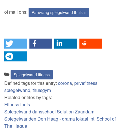
of mail ons:
Aanvraag spiegelwand thuis »
Categories:
Spiegelwand fitness
Defined tags for this entry:
corona
,
privefitness
,
spiegelwand
,
thuisgym
Related entries by tags:
Fitness thuis
Spiegelwand dansschool Solution Zaandam
Spiegelwanden Den Haag - drama lokaal Int. School of
The Hague