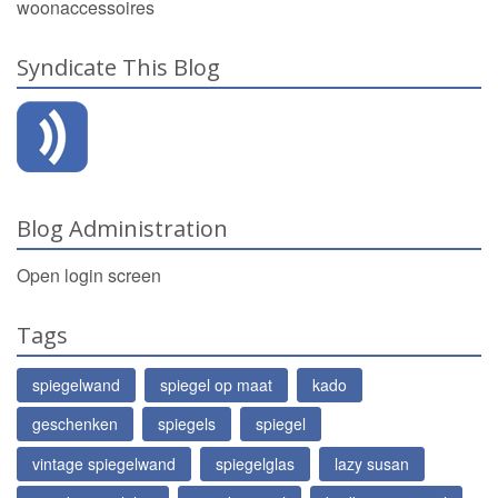
woonaccessoires
Syndicate This Blog
Blog Administration
Open login screen
Tags
spiegelwand
spiegel op maat
kado
geschenken
spiegels
spiegel
vintage spiegelwand
spiegelglas
lazy susan