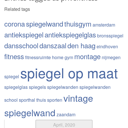
Related tags
corona
spiegelwand
thuisgym
amsterdam
antiekspiegel
antiekspiegelglas
bronsspiegel
dansschool
danszaal
den haag
eindhoven
fitness
montage
fitnessruimte
home gym
nijmegen
spiegel op maat
spiegel
spiegelglas
spiegels
spiegelwanden
spiegelwanden
vintage
school
sporthal
thuis sporten
spiegelwand
zaandam
April, 2020