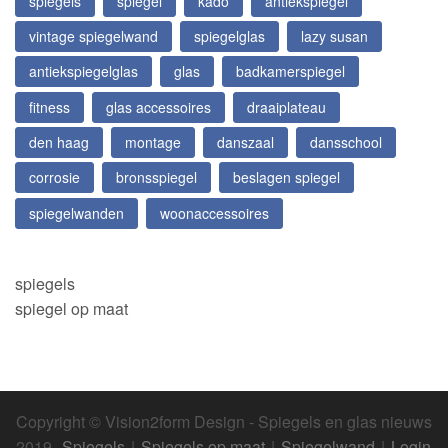
spiegels
spiegel
kado
antiekspiegel
vintage spiegelwand
spiegelglas
lazy susan
antiekspiegelglas
glas
badkamerspiegel
fitness
glas accessoires
draaiplateau
den haag
montage
danszaal
dansschool
corrosie
bronsspiegel
beslagen spiegel
spiegelwanden
woonaccessoires
spiegels
spiegel op maat
Copyright © Vision2form Design - Spiegels en glas nieuws
2019.
Spiegels
|
Spiegels op maat
|
Spiegelwand
|
Login