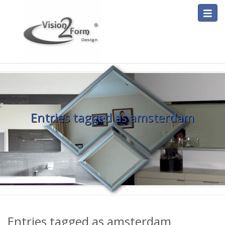
Skip
Toggl
to
navig
main
content
Spiegels
en
glas
Entries tagged as amsterdam
nieuws
Entries tagged as amsterdam