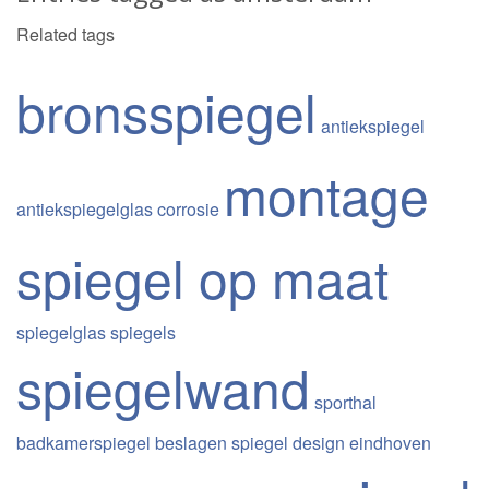
Related tags
bronsspiegel
antiekspiegel
montage
antiekspiegelglas
corrosie
spiegel op maat
spiegelglas
spiegels
spiegelwand
sporthal
badkamerspiegel
beslagen spiegel
design
eindhoven