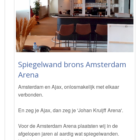
Spiegelwand brons Amsterdam
Arena
Amsterdam en Ajax, onlosmakelijk met elkaar
verbonden.
En zeg je Ajax, dan zeg je 'Johan Kruijff Arena'.
Voor de Amsterdam Arena plaatsten wij in de
afgelopen jaren al aardig wat spiegelwanden.