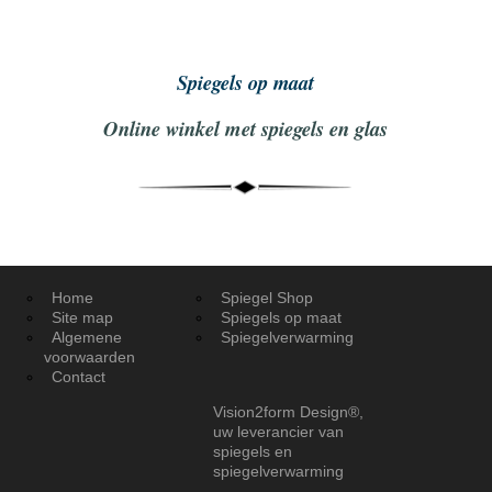
Spiegels op maat
Online winkel met spiegels en glas
Home
Spiegel Shop
Site map
Spiegels op maat
Algemene
Spiegelverwarming
voorwaarden
Contact
Vision2form Design®,
uw leverancier van
spiegels en
spiegelverwarming