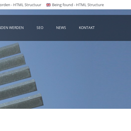
rden - HTML Structuur
Being found - HTML Structure
NDEN WERDEN
SEO
NEWS
KONTAKT