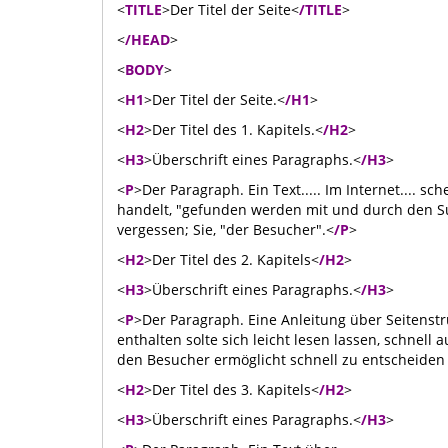
<
TITLE
>Der Titel der Seite<
/TITLE
>
<
/HEAD
>
<
BODY
>
<
H1
>Der Titel der Seite.<
/H1
>
<
H2
>Der Titel des 1. Kapitels.<
/H2
>
<
H3
>Überschrift eines Paragraphs.<
/H3
>
<
P
>Der Paragraph. Ein Text..... Im Internet.... sc
handelt, "gefunden werden mit und durch den Su
vergessen; Sie, "der Besucher".<
/P
>
<
H2
>Der Titel des 2. Kapitels<
/H2
>
<
H3
>Überschrift eines Paragraphs.<
/H3
>
<
P
>Der Paragraph. Eine Anleitung über Seitenstr
enthalten solte sich leicht lesen lassen, schnell 
den Besucher ermöglicht schnell zu entscheiden o
<
H2
>Der Titel des 3. Kapitels<
/H2
>
<
H3
>Überschrift eines Paragraphs.<
/H3
>