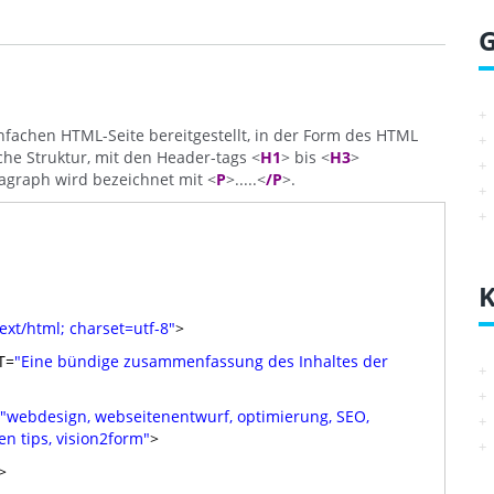
nfachen HTML-Seite bereitgestellt, in der Form des HTML
che Struktur, mit den Header-tags <
H1
> bis <
H3
>
agraph wird bezeichnet mit <
P
>.....<
/P
>.
K
text/html; charset=utf-8"
>
T=
"Eine bündige zusammenfassung des Inhaltes der
"webdesign, webseitenentwurf, optimierung, SEO,
 tips, vision2form"
>
>