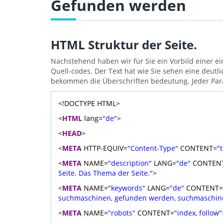
Gefunden werden
HTML Struktur der Seite.
Nachstehend haben wir für Sie ein Vorbild einer ei
Quell-codes. Der Text hat wie Sie sehen eine deutli
bekommen die Überschriften bedeutung. Jeder Par
<!DOCTYPE HTML>
<
HTML
lang=
"de"
>
<
HEAD
>
<
META
HTTP-EQUIV=
"Content-Type"
CONTENT=
"
<
META
NAME=
"description"
LANG=
"de"
CONTEN
Seite. Das Thema der Seite."
>
<
META
NAME=
"keywords"
LANG=
"de"
CONTENT=
suchmaschinen, gefunden werden, suchmaschinen
<
META
NAME=
"robots"
CONTENT=
"index, follow"