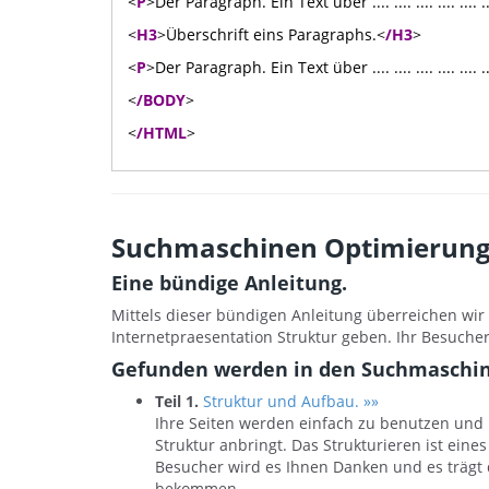
<
P
>Der Paragraph. Ein Text über .... .... .... .... .... .... .... 
<
H3
>Überschrift eins Paragraphs.<
/H3
>
<
P
>Der Paragraph. Ein Text über .... .... .... .... .... .... .... 
<
/BODY
>
<
/HTML
>
Suchmaschinen Optimierung
Eine bündige Anleitung.
Mittels dieser bündigen Anleitung überreichen wir
Internetpraesentation Struktur geben. Ihr Besuch
Gefunden werden in den Suchmaschi
Teil 1.
Struktur und Aufbau. »»
Ihre Seiten werden einfach zu benutzen und 
Struktur anbringt. Das Strukturieren ist eine
Besucher wird es Ihnen Danken und es trägt 
bekommen.