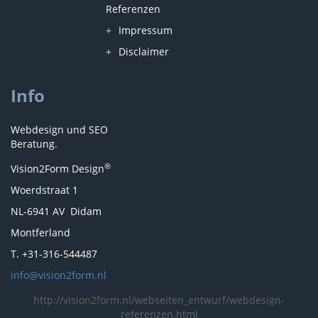
Referenzen
Impressum
Disclaimer
Info
Webdesign und SEO
Beratung.
®
Vision2Form Design
Woerdstraat 1
NL-6941 AV Didam
Montferland
T. +31-316-544487
info@vision2form.nl
http://vision2form.nl/webseiten_entwurf/webdesign-
referenzen.html