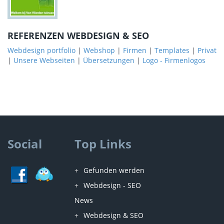
REFERENZEN WEBDESIGN & SEO
Webdesign portfolio
|
Webshop
|
Firmen
|
Templates
|
Privat
|
Unsere Webseiten
|
Übersetzungen
|
Logo - Firmenlogos
Social
Top Links
Gefunden werden
Webdesign - SEO
News
Webdesign & SEO