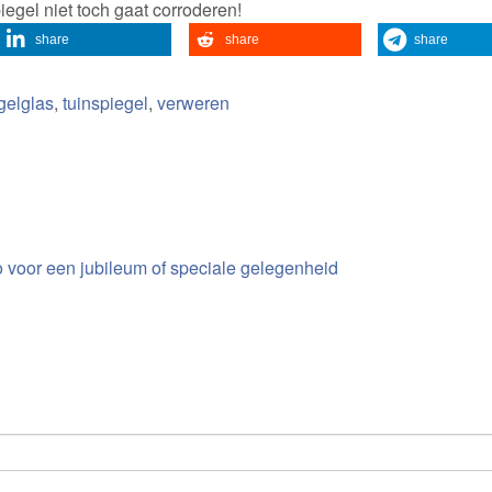
iegel niet toch gaat corroderen!
share
share
share
gelglas
,
tuinspiegel
,
verweren
o voor een jubileum of speciale gelegenheid