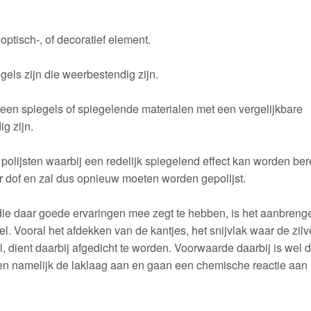
optisch-, of decoratief element.
gels zijn die weerbestendig zijn.
 geen spiegels of spiegelende materialen met een vergelijkbare
g zijn.
lijsten waarbij een redelijk spiegelend effect kan worden bere
ur dof en zal dus opnieuw moeten worden gepolijst.
die daar goede ervaringen mee zegt te hebben, is het aanbreng
l. Vooral het afdekken van de kantjes, het snijvlak waar de zilv
l, dient daarbij afgedicht te worden. Voorwaarde daarbij is wel d
ten namelijk de laklaag aan en gaan een chemische reactie aan