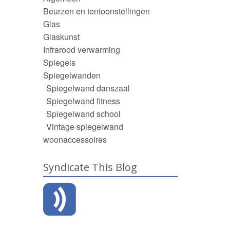
Beurzen en tentoonstellingen
Glas
Glaskunst
Infrarood verwarming
Spiegels
Spiegelwanden
Spiegelwand danszaal
Spiegelwand fitness
Spiegelwand school
Vintage spiegelwand
woonaccessoires
Syndicate This Blog