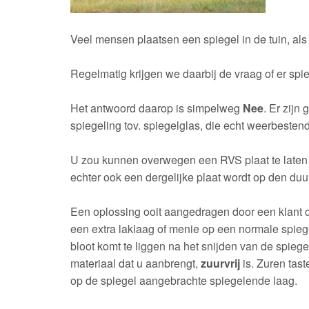
Veel mensen plaatsen een spiegel in de tuin, als 
Regelmatig krijgen we daarbij de vraag of er spie
Het antwoord daarop is simpelweg
Nee
. Er zijn
spiegeling tov. spiegelglas, die echt weerbestendi
U zou kunnen overwegen een RVS plaat te laten po
echter ook een dergelijke plaat wordt op den du
Een oplossing ooit aangedragen door een klant 
een extra laklaag of menie op een normale spiege
bloot komt te liggen na het snijden van de spiege
materiaal dat u aanbrengt,
zuurvrij
is. Zuren tas
op de spiegel aangebrachte spiegelende laag.