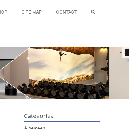
HOP
SITE MAP
CONTACT
Categories
Algemeen