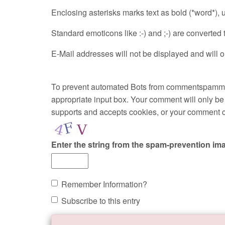
Enclosing asterisks marks text as bold (*word*),
Standard emoticons like :-) and ;-) are converted
E-Mail addresses will not be displayed and will on
To prevent automated Bots from commentspamming
appropriate input box. Your comment will only be 
supports and accepts cookies, or your comment ca
Enter the string from the spam-prevention im
Remember Information?
Subscribe to this entry