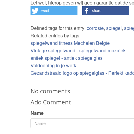
Let wel, hierop geven wij geen garantie dat de sp
tweet
share
Defined tags for this entry:
corrosie
,
spiegel
,
spie
Related entries by tags:
spiegelwand fitness Mechelen België
Vintage spiegelwand - spiegelwand mozaiek
antiek spiegel - antiek spiegelglas
Voldoening in je werk.
Gezandstraald logo op spiegelglas - Perfekt kad
No comments
Add Comment
Name