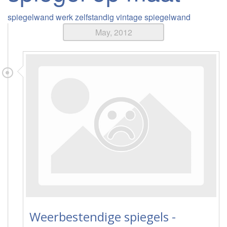
spiegelwand
werk
zelfstandig
vintage spiegelwand
May, 2012
Weerbestendige spiegels -