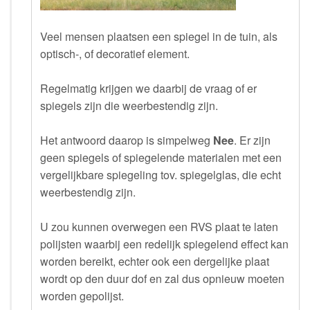
Veel mensen plaatsen een spiegel in de tuin, als
optisch-, of decoratief element.
Regelmatig krijgen we daarbij de vraag of er
spiegels zijn die weerbestendig zijn.
Het antwoord daarop is simpelweg
Nee
. Er zijn
geen spiegels of spiegelende materialen met een
vergelijkbare spiegeling tov. spiegelglas, die echt
weerbestendig zijn.
U zou kunnen overwegen een RVS plaat te laten
polijsten waarbij een redelijk spiegelend effect kan
worden bereikt, echter ook een dergelijke plaat
wordt op den duur dof en zal dus opnieuw moeten
worden gepolijst.