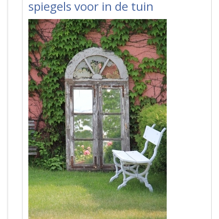
spiegels voor in de tuin