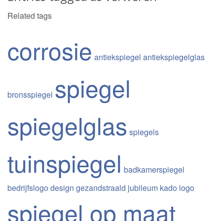
Related tags
corrosie
antiekspiegel
antiekspiegelglas
spiegel
bronsspiegel
spiegelglas
spiegels
tuinspiegel
badkamerspiegel
bedrijfslogo
design
gezandstraald
jubileum kado
logo
spiegel op maat