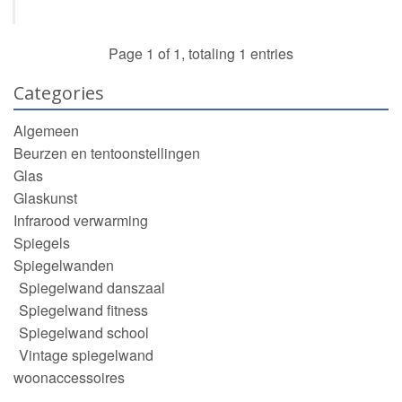
Page 1 of 1, totaling 1 entries
Categories
Algemeen
Beurzen en tentoonstellingen
Glas
Glaskunst
Infrarood verwarming
Spiegels
Spiegelwanden
Spiegelwand danszaal
Spiegelwand fitness
Spiegelwand school
Vintage spiegelwand
woonaccessoires