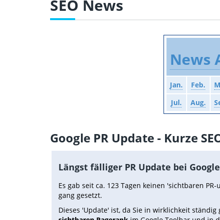
SEO News
News A
Jan.
Feb.
M
Jul.
Aug.
S
Google PR Update - Kurze S
Längst fälliger PR Update bei Google
Es gab seit ca. 123 Tagen keinen 'sichtbaren PR-
gang gesetzt.
Dieses 'Update' ist, da Sie in wirklichkeit ständ
sichtbaren Pagerank
im Google Toolbar und in de