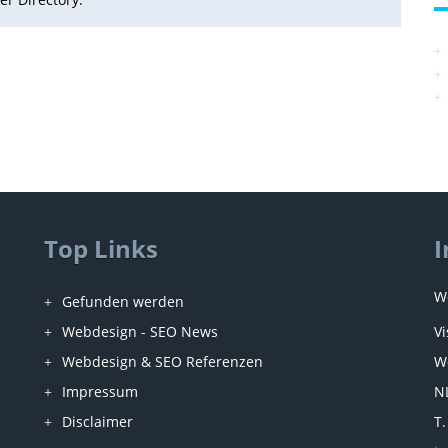
Top Links
I
W
Gefunden werden
Webdesign - SEO News
V
Webdesign & SEO Referenzen
W
Impressum
N
Disclaimer
T