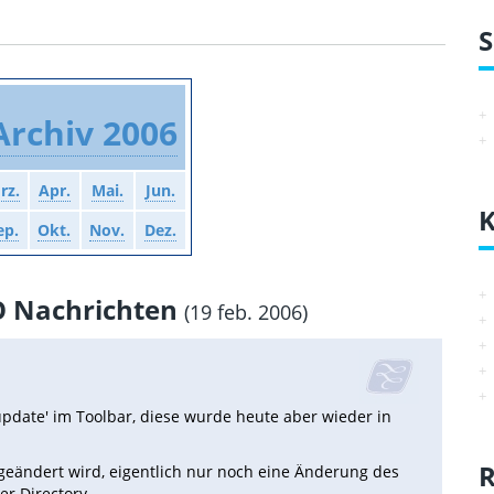
rchiv 2006
rz.
Apr.
Mai.
Jun.
K
ep.
Okt.
Nov.
Dez.
EO Nachrichten
(19 feb. 2006)
update' im Toolbar, diese wurde heute aber wieder in
R
ig geändert wird, eigentlich nur noch eine Änderung des
r Directory.