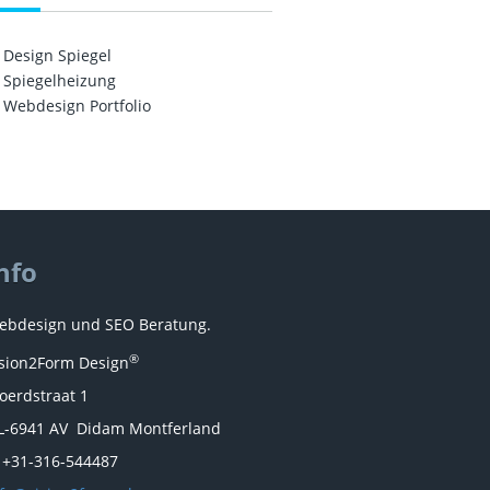
Design Spiegel
Spiegelheizung
Webdesign Portfolio
nfo
ebdesign und SEO Beratung.
®
ision2Form Design
oerdstraat 1
L-6941 AV Didam Montferland
. +31-316-544487