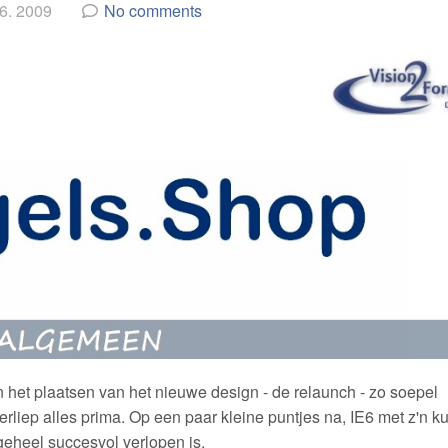
6. 2009
No comments
et plaatsen van het nieuwe design - de relaunch - zo soepel
erliep alles prima. Op een paar kleine puntjes na, IE6 met z'n k
eheel succesvol verlopen is.