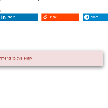
e.
share
share
share
ments to this entry