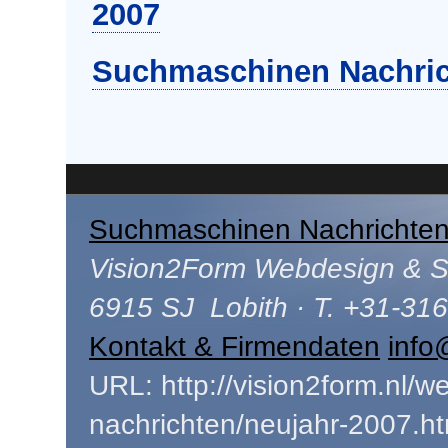
2007
Suchmaschinen Nachric
Suchmaschinen Nachrichte
Vision2Form Webdesign & SE
6915 SJ Lobith · T. +31-31
Kontakt & Firmendaten
info
URL: http://vision2form.nl/
nachrichten/neujahr-2007.ht