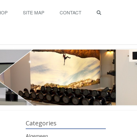
HOP
SITE MAP
CONTACT
Categories
Algemeen