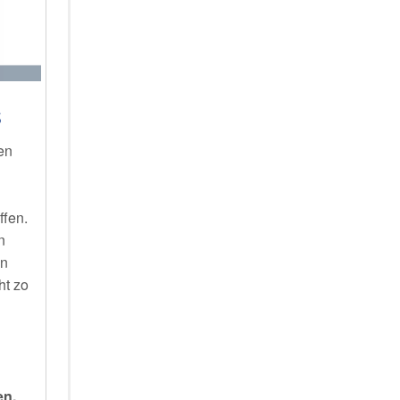
s
ven
ffen.
n
en
ht zo
en.