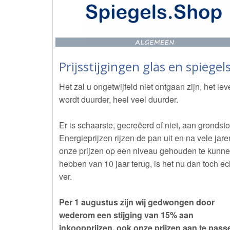
Prijsstijgingen glas en spiegel
Het zal u ongetwijfeld niet ontgaan zijn, het le
wordt duurder, heel veel duurder.
Er is schaarste, gecreëerd of niet, aan grondsto
Energieprijzen rijzen de pan uit en na vele jare
onze prijzen op een niveau gehouden te kunn
hebben van 10 jaar terug, is het nu dan toch ec
ver.
Per 1 augustus zijn wij gedwongen door
wederom een stijging van 15% aan
inkoopprijzen, ook onze prijzen aan te pass