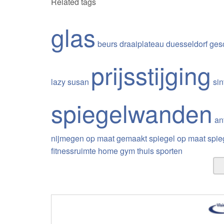
Related tags
glas
beurs
draaiplateau
duesseldorf
ges
prijsstijging
lazy susan
sin
spiegelwanden
an
nijmegen
op maat gemaakt
spiegel op maat
spie
fitnessruimte
home gym
thuis sporten